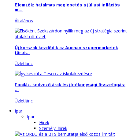
Elemzők: hatalmas meglepetés a júliusi inflációs
m…
Általános
Új korszak kezdődik az Auchan szupermarketek
törté…
Üzletlánc
Fociláz, kedvező árak és jótékonysági összefogás:
…
Üzletlánc
Ipar
Ipar
Hírek
Személyi hírek